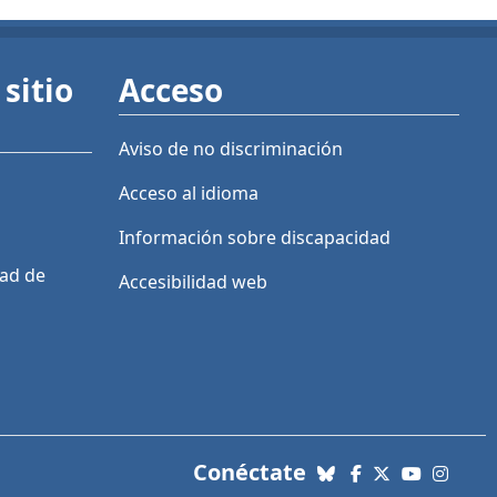
sitio
Acceso
Aviso de no discriminación
Acceso al idioma
Información sobre discapacidad
dad de
Accesibilidad web
con nosotros. Enl
Conéctate
Bluesky
Facebook
X (Twitter)
YouTube
Insta