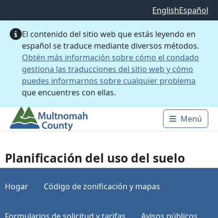
Saltar al contenido principal
English
Español
El contenido del sitio web que estás leyendo en
español se traduce mediante diversos métodos.
Obtén más información sobre cómo el condado
gestiona las traducciones del sitio web y cómo
puedes informarnos sobre cualquier problema
que encuentres con ellas.
Menú
Main 
Planificación del uso del suelo
Hogar
Código de zonificación y mapas
Formularios de solicitud y tarifas
Avisos públicos