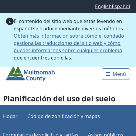
Saltar al contenido principal
English
Español
El contenido del sitio web que estás leyendo en
español se traduce mediante diversos métodos.
Obtén más información sobre cómo el condado
gestiona las traducciones del sitio web y cómo
puedes informarnos sobre cualquier problema
que encuentres con ellas.
Menú
Main 
Planificación del uso del suelo
Hogar
Código de zonificación y mapas
Formularios de solicitud y tarifas
Avisos públicos