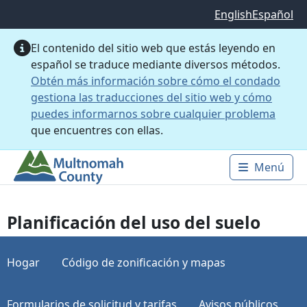
Saltar al contenido principal
English
Español
El contenido del sitio web que estás leyendo en
español se traduce mediante diversos métodos.
Obtén más información sobre cómo el condado
gestiona las traducciones del sitio web y cómo
puedes informarnos sobre cualquier problema
que encuentres con ellas.
Menú
Main 
Planificación del uso del suelo
Hogar
Código de zonificación y mapas
Formularios de solicitud y tarifas
Avisos públicos