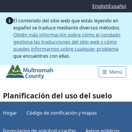
Saltar al contenido principal
English
Español
El contenido del sitio web que estás leyendo en
español se traduce mediante diversos métodos.
Obtén más información sobre cómo el condado
gestiona las traducciones del sitio web y cómo
puedes informarnos sobre cualquier problema
que encuentres con ellas.
Menú
Main 
Planificación del uso del suelo
Hogar
Código de zonificación y mapas
Formularios de solicitud y tarifas
Avisos públicos