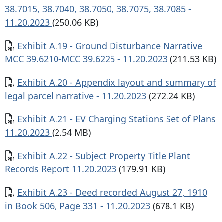
38.7015, 38.7040, 38.7050, 38.7075, 38.7085 -
11.20.2023
(250.06 KB)
Documento
Exhibit A.19 - Ground Disturbance Narrative
MCC 39.6210-MCC 39.6225 - 11.20.2023
(211.53 KB)
Documento
Exhibit A.20 - Appendix layout and summary of
legal parcel narrative - 11.20.2023
(272.24 KB)
Documento
Exhibit A.21 - EV Charging Stations Set of Plans
11.20.2023
(2.54 MB)
Documento
Exhibit A.22 - Subject Property Title Plant
Records Report 11.20.2023
(179.91 KB)
Documento
Exhibit A.23 - Deed recorded August 27, 1910
in Book 506, Page 331 - 11.20.2023
(678.1 KB)