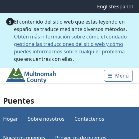
Saltar al contenido principal
English
Español
El contenido del sitio web que estás leyendo en
español se traduce mediante diversos métodos.
Obtén más información sobre cómo el condado
gestiona las traducciones del sitio web y cómo
puedes informarnos sobre cualquier problema
que encuentres con ellas.
Menú
Main 
Puentes
Hogar
Sobre nosotros
Contáctenos
Nuestros puentes
Proyectos de puentes