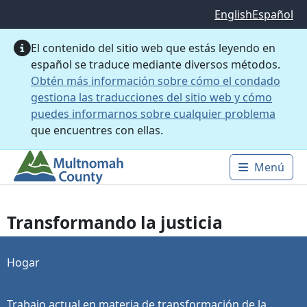
Saltar al contenido principal
English
Español
El contenido del sitio web que estás leyendo en
español se traduce mediante diversos métodos.
Obtén más información sobre cómo el condado
gestiona las traducciones del sitio web y cómo
puedes informarnos sobre cualquier problema
que encuentres con ellas.
Menú
Main 
Transformando la justicia
Hogar
Trabajo actual en materia de transformación de la