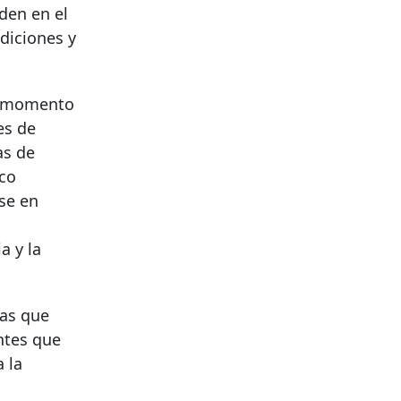
den en el
diciones y
un momento
es de
as de
ico
se en
a y la
nas que
ntes que
 la