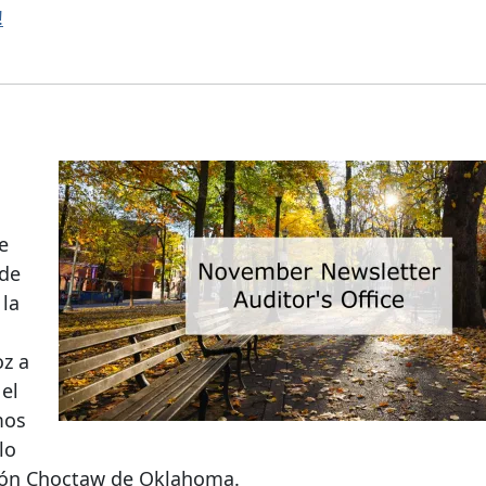
!
e
 de
 la
oz a
el
mos
lo
ión Choctaw de Oklahoma.