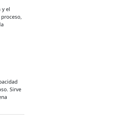
 y el
 proceso,
la
pacidad
so. Sirve
gena