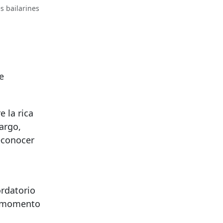
s bailarines
e
 la rica
argo,
reconocer
s
rdatorio
un momento