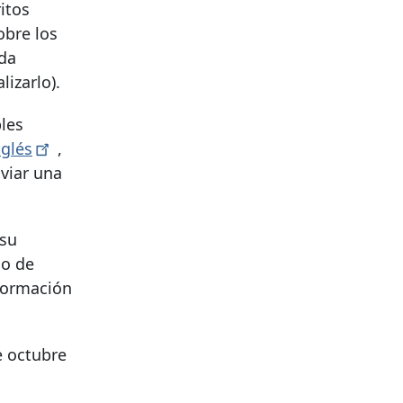
itos
obre los
ada
lizarlo).
bles
nglés
,
nviar una
 su
so de
formación
e octubre