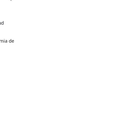
ud
mia de