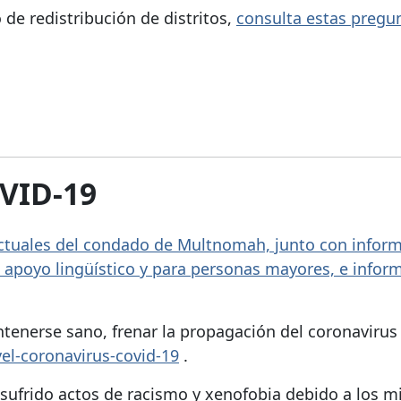
de redistribución de distritos,
consulta estas pregu
OVID-19
 actuales del condado de Multnomah, junto con infor
 a apoyo lingüístico y para personas mayores, e infor
tenerse sano, frenar la propagación del coronaviru
el-coronavirus-covid-19
.
frido actos de racismo y xenofobia debido a los m