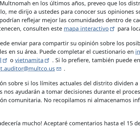
Multnomah en los últimos años, preveo que los distr
lo, me dirijo a ustedes para conocer sus opiniones s
mo podrían reflejar mejor las comunidades dentro de c
ertenecen, consulten este
mapa
interactivo
para loca
ede enviar para compartir su opinión sobre los posi
ales en su área. Puede completar el cuestionario en
i
l
o
vietnamita
. Si lo prefiere, también puede e
t.auditor@multco.us
.
sobre si los límites actuales del distrito dividen a
 nos ayudarán a tomar decisiones durante el proce
esión comunitaria. No recopilamos ni almacenamos in
gradecería mucho! Aceptaré comentarios hasta el 15 d