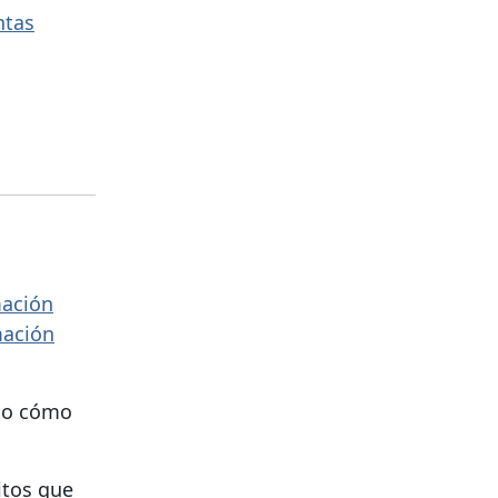
ntas
mación
mación
s o cómo
itos que