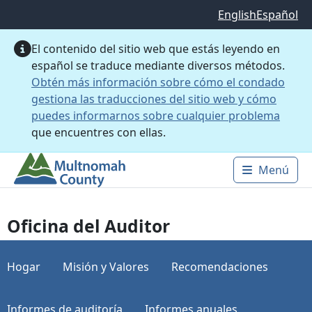
Saltar al contenido principal
English
Español
El contenido del sitio web que estás leyendo en
español se traduce mediante diversos métodos.
Obtén más información sobre cómo el condado
gestiona las traducciones del sitio web y cómo
puedes informarnos sobre cualquier problema
que encuentres con ellas.
Menú
Main 
Oficina del Auditor
Hogar
Misión y Valores
Recomendaciones
Informes de auditoría
Informes anuales