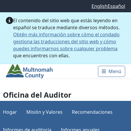
Saltar al contenido principal
English
Español
El contenido del sitio web que estás leyendo en
español se traduce mediante diversos métodos.
Obtén más información sobre cómo el condado
gestiona las traducciones del sitio web y cómo
puedes informarnos sobre cualquier problema
que encuentres con ellas.
Menú
Main 
Oficina del Auditor
Hogar
Misión y Valores
Recomendaciones
Informes de auditoría
Informes anuales