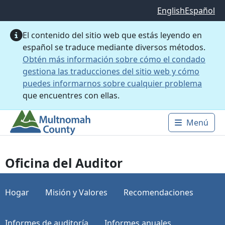
Saltar al contenido principal
English
Español
El contenido del sitio web que estás leyendo en
español se traduce mediante diversos métodos.
Obtén más información sobre cómo el condado
gestiona las traducciones del sitio web y cómo
puedes informarnos sobre cualquier problema
que encuentres con ellas.
Menú
Main 
Oficina del Auditor
Hogar
Misión y Valores
Recomendaciones
Informes de auditoría
Informes anuales