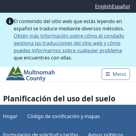
Saltar al contenido principal
English
Español
El contenido del sitio web que estás leyendo en
español se traduce mediante diversos métodos.
Obtén más información sobre cómo el condado
gestiona las traducciones del sitio web y cómo
puedes informarnos sobre cualquier problema
que encuentres con ellas.
Menú
Main 
Planificación del uso del suelo
Hogar
Código de zonificación y mapas
Formularios de solicitud y tarifas
Avisos públicos