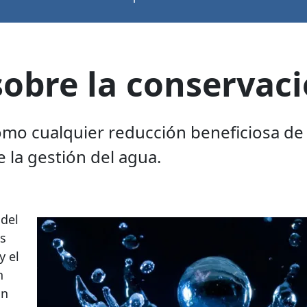
obre la conservaci
omo cualquier reducción beneficiosa de
la gestión del agua.
 del
es
y el
n
ón