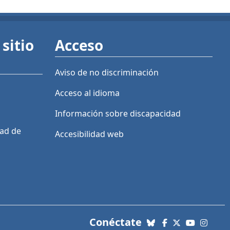
sitio
Acceso
Aviso de no discriminación
Acceso al idioma
Información sobre discapacidad
dad de
Accesibilidad web
con nosotros. Enl
Conéctate
Bluesky
Facebook
X (Twitter)
YouTube
Insta