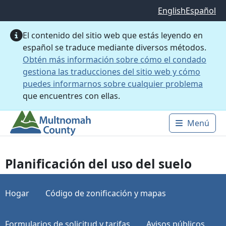
Saltar al contenido principal
English
Español
El contenido del sitio web que estás leyendo en
español se traduce mediante diversos métodos.
Obtén más información sobre cómo el condado
gestiona las traducciones del sitio web y cómo
puedes informarnos sobre cualquier problema
que encuentres con ellas.
Menú
Main 
Planificación del uso del suelo
Hogar
Código de zonificación y mapas
Formularios de solicitud y tarifas
Avisos públicos