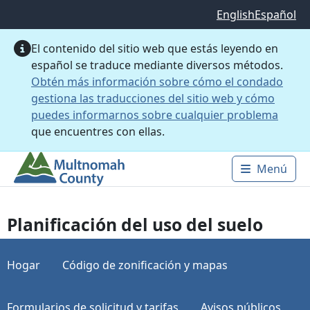
Saltar al contenido principal
English
Español
El contenido del sitio web que estás leyendo en
español se traduce mediante diversos métodos.
Obtén más información sobre cómo el condado
gestiona las traducciones del sitio web y cómo
puedes informarnos sobre cualquier problema
que encuentres con ellas.
Menú
Main 
Planificación del uso del suelo
Hogar
Código de zonificación y mapas
Formularios de solicitud y tarifas
Avisos públicos