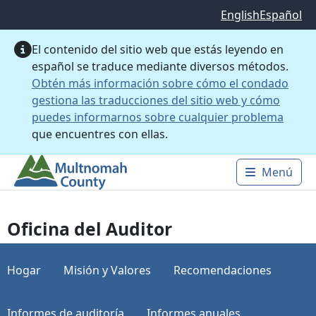
Saltar al contenido principal
English
Español
El contenido del sitio web que estás leyendo en
español se traduce mediante diversos métodos.
Obtén más información sobre cómo el condado
gestiona las traducciones del sitio web y cómo
puedes informarnos sobre cualquier problema
que encuentres con ellas.
Menú
Main 
Oficina del Auditor
Hogar
Misión y Valores
Recomendaciones
Informes de auditoría
Informes anuales