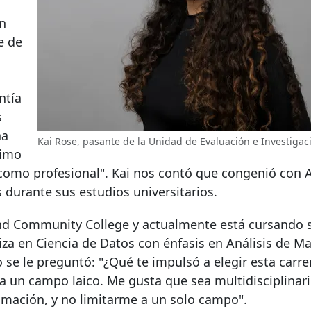
en
e de
ntía
s
ha
Kai Rose, pasante de la Unidad de Evaluación e Investigaci
simo
 como profesional". Kai nos contó que congenió con 
durante sus estudios universitarios.
land Community College y actualmente está cursando 
iza en Ciencia de Datos con énfasis en Análisis de Ma
se le preguntó: "¿Qué te impulsó a elegir esta carr
a un campo laico. Me gusta que sea multidisciplinar
amación, y no limitarme a un solo campo".