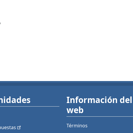
?
nidades
Información del 
web
Términos
puestas