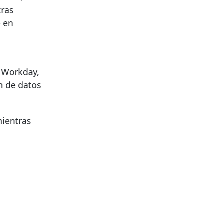
tras
e en
e Workday,
ón de datos
mientras