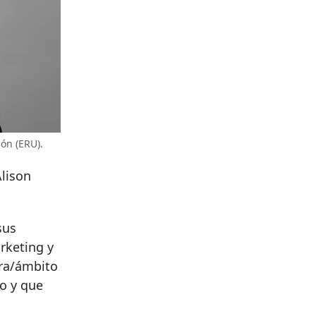
ón (ERU).
Alison
sus
rketing y
era/ámbito
io y que