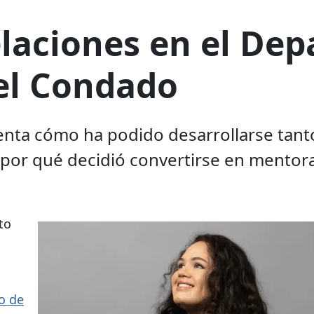
elaciones en el De
el Condado
cuenta cómo ha podido desarrollarse ta
 por qué decidió convertirse en mentora
to
o de