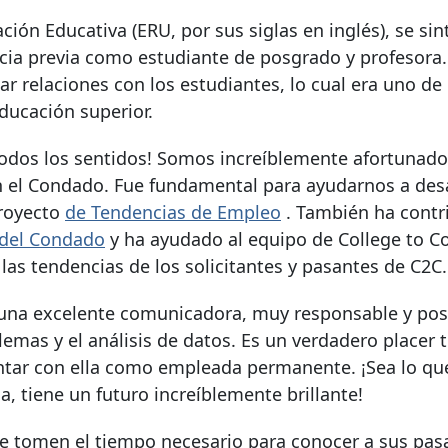
ción Educativa (ERU, por sus siglas en inglés), se sin
ncia previa como estudiante de posgrado y profesora.
r relaciones con los estudiantes, lo cual era uno de 
ducación superior.
n todos los sentidos! Somos increíblemente afortunad
n el Condado. Fue fundamental para ayudarnos a desa
proyecto
de Tendencias de Empleo
. También ha contr
 del Condado
y ha ayudado al equipo de College to C
 las tendencias de los solicitantes y pasantes de C2C.
, una excelente comunicadora, muy responsable y po
emas y el análisis de datos. Es un verdadero placer t
ontar con ella como empleada permanente. ¡Sea lo qu
a, tiene un futuro increíblemente brillante!
se tomen el tiempo necesario para conocer a sus pas