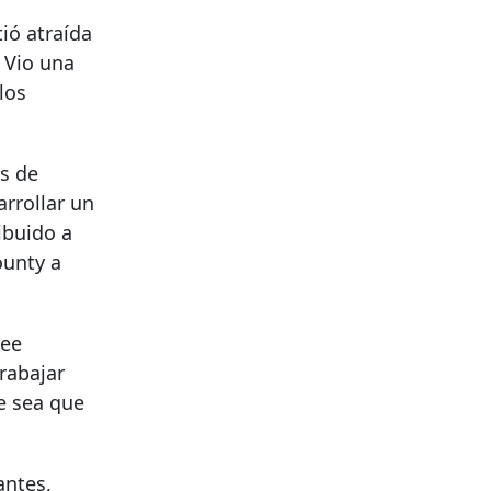
tió atraída
 Vio una
los
os de
rrollar un
ibuido a
ounty a
see
rabajar
e sea que
antes,