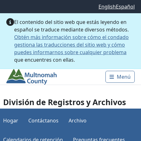
Saltar al contenido principal
English
Español
El contenido del sitio web que estás leyendo en
español se traduce mediante diversos métodos.
Obtén más información sobre cómo el condado
gestiona las traducciones del sitio web y cómo
puedes informarnos sobre cualquier problema
que encuentres con ellas.
Menú
Main 
División de Registros y Archivos
Hogar
Contáctanos
Archivo
Calendarios de retención
Preguntas frecuentes