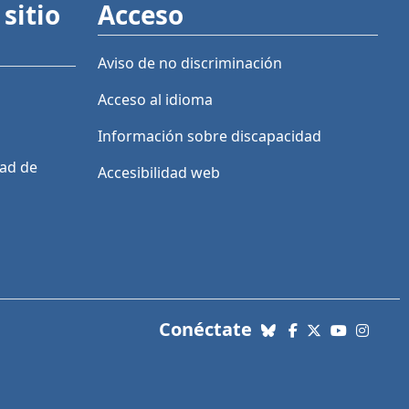
sitio
Acceso
Aviso de no discriminación
Acceso al idioma
Información sobre discapacidad
dad de
Accesibilidad web
con nosotros. Enl
Conéctate
Bluesky
Facebook
X (Twitter)
YouTube
Insta