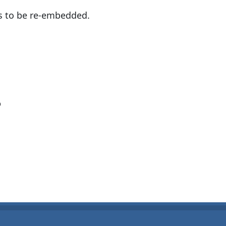
s to be re-embedded.
?