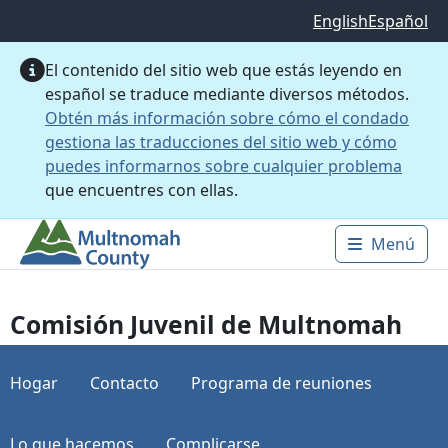
Saltar al contenido principal
English
Español
El contenido del sitio web que estás leyendo en
español se traduce mediante diversos métodos.
Obtén más información sobre cómo el condado
gestiona las traducciones del sitio web y cómo
puedes informarnos sobre cualquier problema
que encuentres con ellas.
Menú
Main 
Comisión Juvenil de Multnomah
Hogar
Contacto
Programa de reuniones
Lo que hacemos
Complicarse