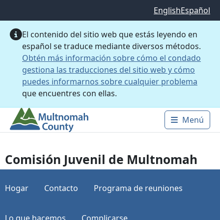
Saltar al contenido principal
English
Español
El contenido del sitio web que estás leyendo en
español se traduce mediante diversos métodos.
Obtén más información sobre cómo el condado
gestiona las traducciones del sitio web y cómo
puedes informarnos sobre cualquier problema
que encuentres con ellas.
Menú
Main 
Comisión Juvenil de Multnomah
Hogar
Contacto
Programa de reuniones
Lo que hacemos
Complicarse