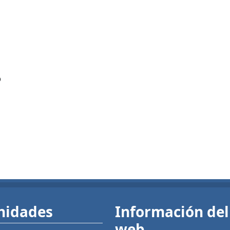
?
nidades
Información del 
web