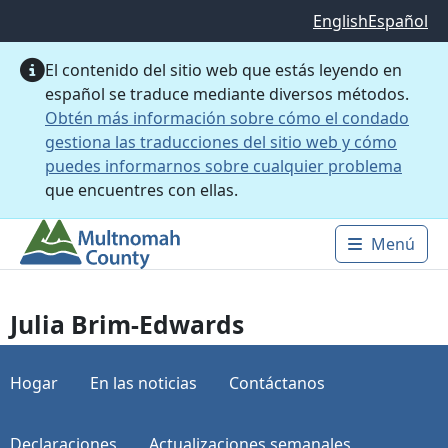
Saltar al contenido principal
English
Español
El contenido del sitio web que estás leyendo en
español se traduce mediante diversos métodos.
Obtén más información sobre cómo el condado
gestiona las traducciones del sitio web y cómo
puedes informarnos sobre cualquier problema
que encuentres con ellas.
Menú
Main 
Julia Brim-Edwards
Hogar
En las noticias
Contáctanos
Declaraciones
Actualizaciones semanales