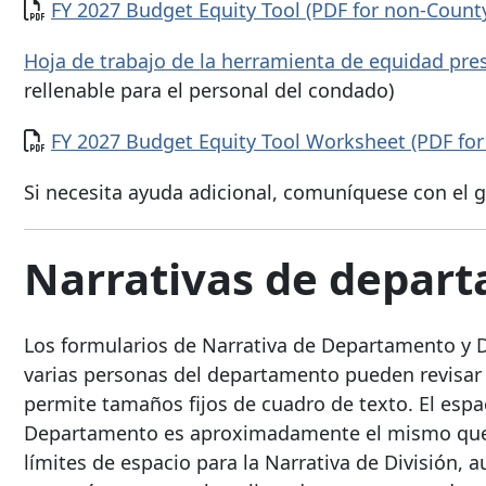
Documento
FY 2027 Budget Equity Tool (PDF for non-Count
Hoja de trabajo de la herramienta de equidad pres
rellenable para el personal del condado)
Documento
FY 2027 Budget Equity Tool Worksheet (PDF fo
Si necesita ayuda adicional, comuníquese con el
Narrativas de depart
Los formularios de Narrativa de Departamento y D
varias personas del departamento pueden revisar
permite tamaños fijos de cuadro de texto. El esp
Departamento es aproximadamente el mismo que e
límites de espacio para la Narrativa de División, 