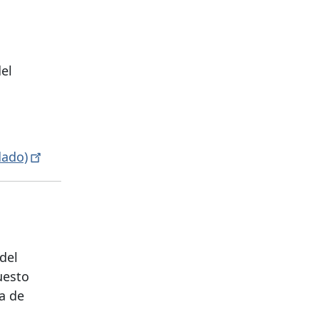
el
ado)
del
uesto
ma de