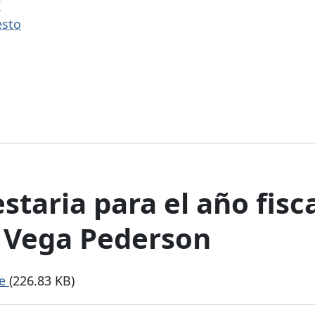
7
esto
taria para el año fisc
a Vega Pederson
ce
(226.83 KB)