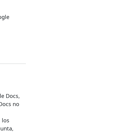
ogle
le Docs,
 Docs no
 los
gunta,