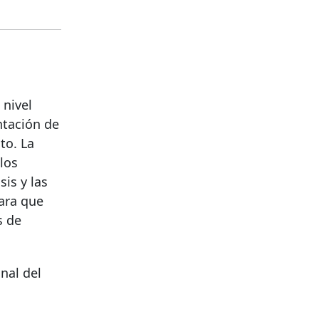
 nivel
ntación de
to. La
los
sis y las
para que
s de
nal del