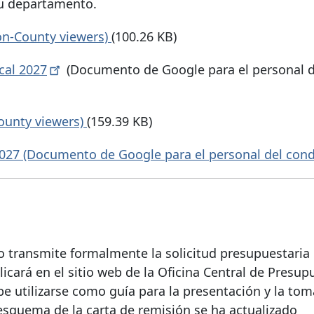
su departamento.
on-County viewers)
(100.26 KB)
scal
2027
(Documento de Google para el personal d
County viewers)
(159.39 KB)
l 2027 (Documento de Google para el personal del
cond
o transmite formalmente la solicitud presupuestaria 
cará en el sitio web de la Oficina Central de Presup
be utilizarse como guía para la presentación y la to
esquema de la carta de remisión se ha actualizado