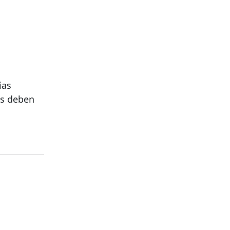
ias
os deben