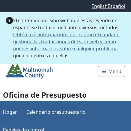
Saltar al contenido principal
English
Español
El contenido del sitio web que estás leyendo en
español se traduce mediante diversos métodos.
Obtén más información sobre cómo el condado
gestiona las traducciones del sitio web y cómo
puedes informarnos sobre cualquier problema
que encuentres con ellas.
Menú
Main 
Oficina de Presupuesto
Hogar
Calendario presupuestario
Paneles de control