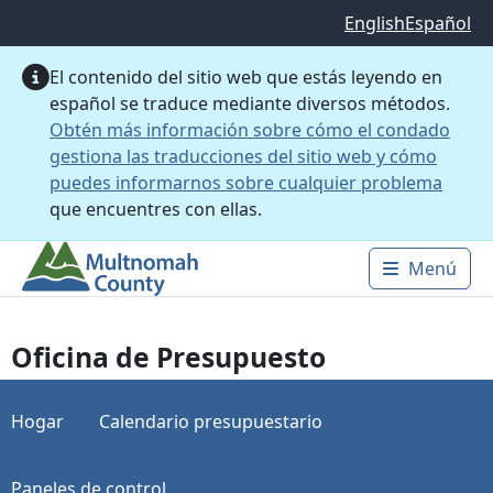
Saltar al contenido principal
English
Español
El contenido del sitio web que estás leyendo en
español se traduce mediante diversos métodos.
Obtén más información sobre cómo el condado
gestiona las traducciones del sitio web y cómo
puedes informarnos sobre cualquier problema
que encuentres con ellas.
Menú
Main 
Oficina de Presupuesto
Hogar
Calendario presupuestario
Paneles de control