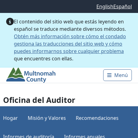
Saltar al contenido principal
English
Español
El contenido del sitio web que estás leyendo en
español se traduce mediante diversos métodos.
Obtén más información sobre cómo el condado
gestiona las traducciones del sitio web y cómo
puedes informarnos sobre cualquier problema
que encuentres con ellas.
Menú
Main 
Oficina del Auditor
Hogar
Misión y Valores
Recomendaciones
Informes de auditoría
Informes anuales