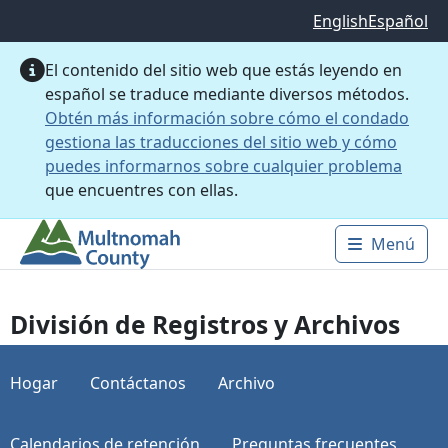
Saltar al contenido principal
English
Español
El contenido del sitio web que estás leyendo en
español se traduce mediante diversos métodos.
Obtén más información sobre cómo el condado
gestiona las traducciones del sitio web y cómo
puedes informarnos sobre cualquier problema
que encuentres con ellas.
Menú
Main 
División de Registros y Archivos
Hogar
Contáctanos
Archivo
Calendarios de retención
Preguntas frecuentes