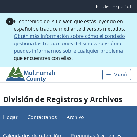
Saltar al contenido principal
English
Español
El contenido del sitio web que estás leyendo en
español se traduce mediante diversos métodos.
Obtén más información sobre cómo el condado
gestiona las traducciones del sitio web y cómo
puedes informarnos sobre cualquier problema
que encuentres con ellas.
Menú
Main 
División de Registros y Archivos
Hogar
Contáctanos
Archivo
Calendarios de retención
Preguntas frecuentes