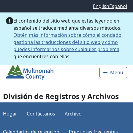
Saltar al contenido principal
English
Español
El contenido del sitio web que estás leyendo en
español se traduce mediante diversos métodos.
Obtén más información sobre cómo el condado
gestiona las traducciones del sitio web y cómo
puedes informarnos sobre cualquier problema
que encuentres con ellas.
Menú
Main 
División de Registros y Archivos
Hogar
Contáctanos
Archivo
Calendarios de retención
Preguntas frecuentes