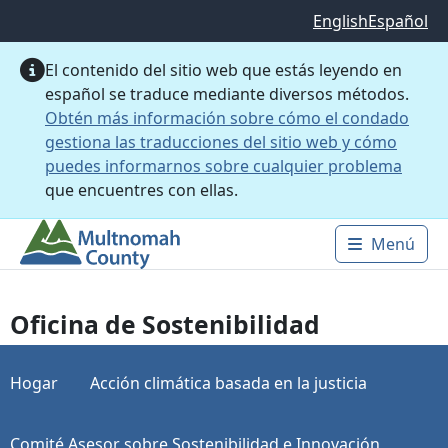
Saltar al contenido principal
English
Español
El contenido del sitio web que estás leyendo en
español se traduce mediante diversos métodos.
Obtén más información sobre cómo el condado
gestiona las traducciones del sitio web y cómo
puedes informarnos sobre cualquier problema
que encuentres con ellas.
Menú
Main 
Oficina de Sostenibilidad
Hogar
Acción climática basada en la justicia
Comité Asesor sobre Sostenibilidad e Innovación