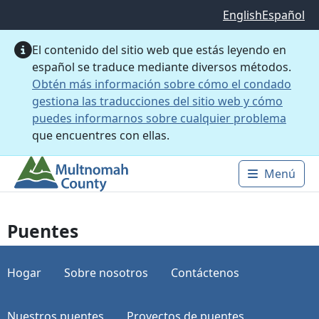
Saltar al contenido principal
English
Español
El contenido del sitio web que estás leyendo en
español se traduce mediante diversos métodos.
Obtén más información sobre cómo el condado
gestiona las traducciones del sitio web y cómo
puedes informarnos sobre cualquier problema
que encuentres con ellas.
Menú
Main 
Puentes
Hogar
Sobre nosotros
Contáctenos
Nuestros puentes
Proyectos de puentes