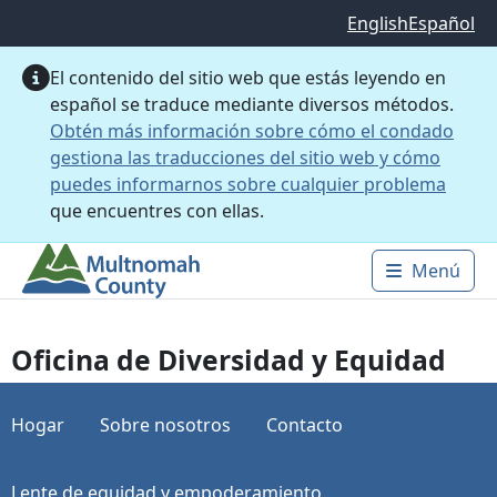
Saltar al contenido principal
English
Español
El contenido del sitio web que estás leyendo en
español se traduce mediante diversos métodos.
Obtén más información sobre cómo el condado
gestiona las traducciones del sitio web y cómo
puedes informarnos sobre cualquier problema
que encuentres con ellas.
Menú
Main 
Oficina de Diversidad y Equidad
Hogar
Sobre nosotros
Contacto
Lente de equidad y empoderamiento