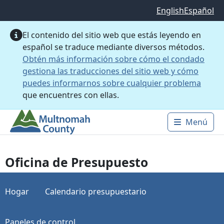
Saltar al contenido principal
English
Español
El contenido del sitio web que estás leyendo en
español se traduce mediante diversos métodos.
Obtén más información sobre cómo el condado
gestiona las traducciones del sitio web y cómo
puedes informarnos sobre cualquier problema
que encuentres con ellas.
Menú
Main 
Oficina de Presupuesto
Hogar
Calendario presupuestario
Paneles de control