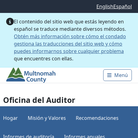
Saltar al contenido principal
English
Español
El contenido del sitio web que estás leyendo en
español se traduce mediante diversos métodos.
Obtén más información sobre cómo el condado
gestiona las traducciones del sitio web y cómo
puedes informarnos sobre cualquier problema
que encuentres con ellas.
Menú
Main 
Oficina del Auditor
Hogar
Misión y Valores
Recomendaciones
Informes de auditoría
Informes anuales