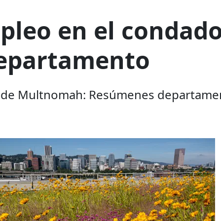
pleo en el condad
epartamento
o de Multnomah: Resúmenes departame