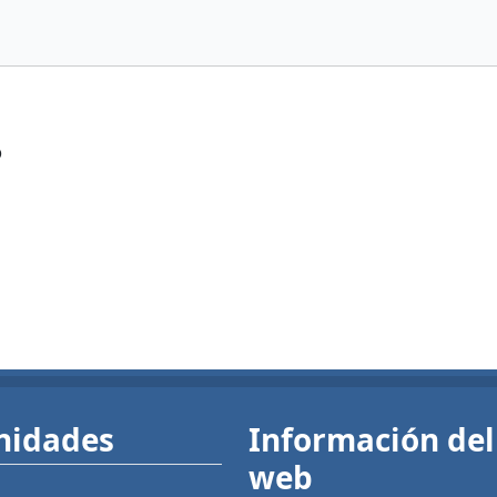
?
nidades
Información del 
web