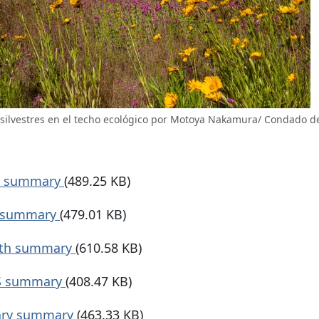
 silvestres en el techo ecológico por Motoya Nakamura/ Condado
M summary
(489.25 KB)
S summary
(479.01 KB)
lth summary
(610.58 KB)
HS summary
(408.47 KB)
rary summary
(463.33 KB)