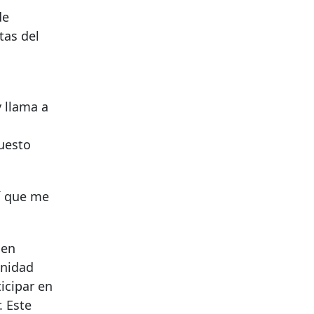
de
tas del
 llama a
uesto
í que me
 en
unidad
icipar en
. Este