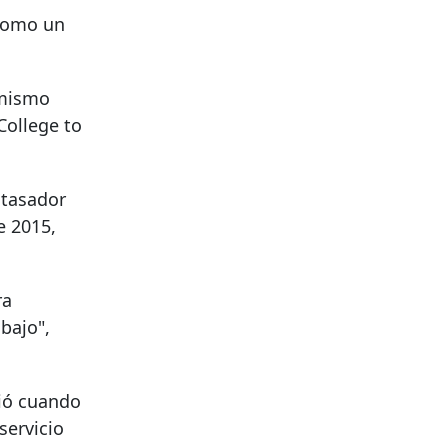
 como un
 mismo
College to
 tasador
e 2015,
ra
bajo",
dió cuando
servicio