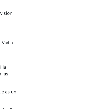
vision.
 Viví a
lia
a las
ue es un