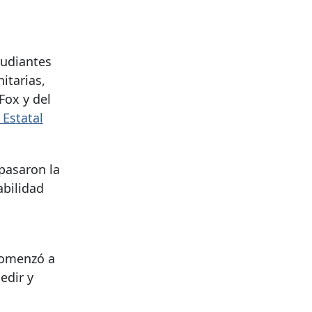
tudiantes
itarias,
Fox y del
 Estatal
pasaron la
bilidad
comenzó a
edir y