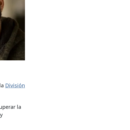
 la
División
uperar la
 y