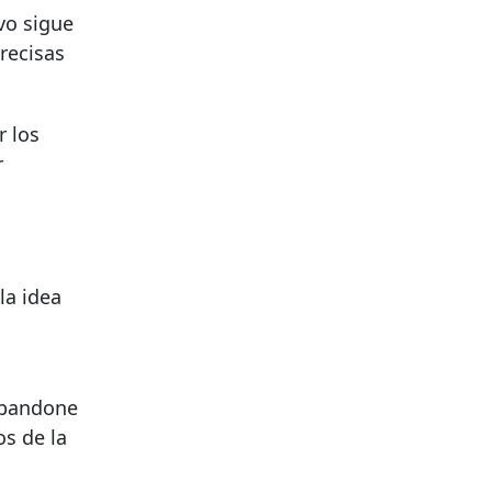
vo sigue
recisas
r los
r
la idea
 abandone
os de la