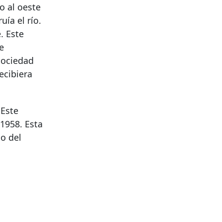
o al oeste
ía el río.
. Este
e
Sociedad
ecibiera
 Este
1958. Esta
o del