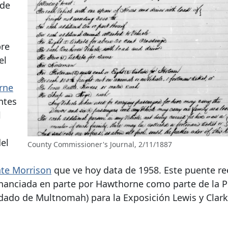
 de
bre
el
rne
ntes
l
el
County Commissioner's Journal, 2/11/1887
te Morrison
que ve hoy data de 1958. Este puente r
financiada en parte por Hawthorne como parte de la P
dado de Multnomah) para la Exposición Lewis y Clar