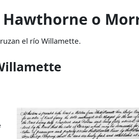
te Hawthorne o Mor
uzan el río Willamette.
Willamette
e