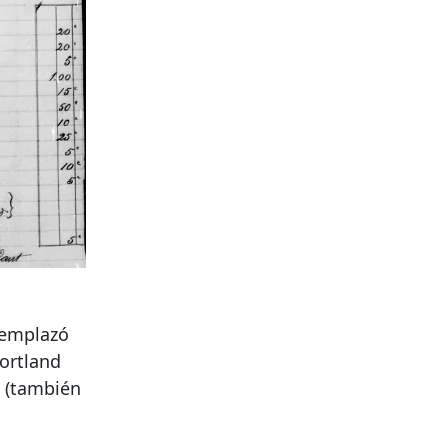
eemplazó
ortland
k (también