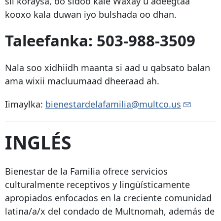
sii koraysa, oo sidoo kale Waxay u adeegtaa
kooxo kala duwan iyo bulshada oo dhan.
Taleefanka:
503-988-3509
Nala soo xidhiidh maanta si aad u qabsato balan
ama wixii macluumaad dheeraad ah.
Iimaylka:
bienestardelafamilia@multco.us
INGLÉS
Bienestar de la Familia ofrece servicios
culturalmente receptivos y lingüísticamente
apropiados enfocados en la creciente comunidad
latina/a/x del condado de Multnomah, además de