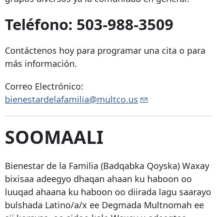
Teléfono:
503-988-3509
Contáctenos hoy para programar una cita o para
más información.
Correo Electrónico:
bienestardelafamilia@multco.us
SOOMAALI
Bienestar de la Familia (Badqabka Qoyska) Waxay
bixisaa adeegyo dhaqan ahaan ku haboon oo
luuqad ahaana ku haboon oo diirada lagu saarayo
bulshada Latino/a/x ee Degmada Multnomah ee