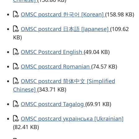
Documento
OMSC postcard 한국어 [Korean]
(158.98 KB)
Documento
OMSC postcard 日本語 [Japanese]
(109.62
KB)
Documento
OMSC Postcard English
(49.04 KB)
Documento
OMSC postcard Romanian
(74.57 KB)
Documento
OMSC postcard 简体中文 [Simplified
Chinese]
(343.71 KB)
Documento
OMSC postcard Tagalog
(69.91 KB)
Documento
OMSC postcard українська [Ukrainian]
(82.41 KB)