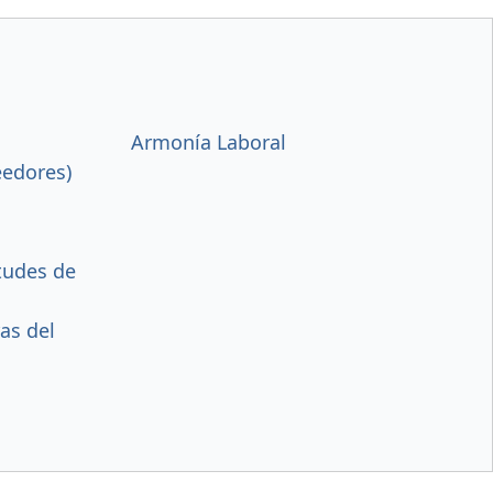
Armonía Laboral
eedores)
itudes de
as del