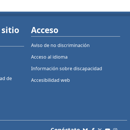
sitio
Acceso
Aviso de no discriminación
Acceso al idioma
Información sobre discapacidad
dad de
Accesibilidad web
con nosotros. Enl
Conéctate