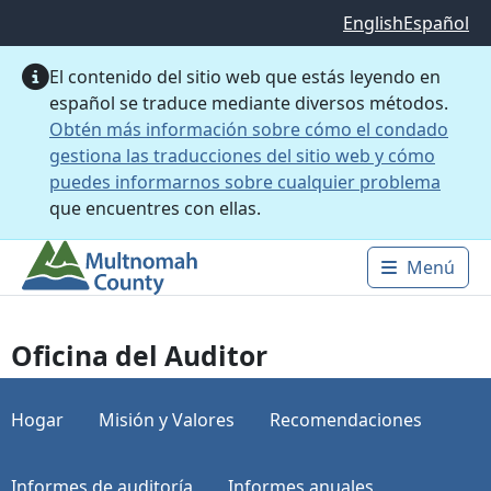
Saltar al contenido principal
English
Español
El contenido del sitio web que estás leyendo en
español se traduce mediante diversos métodos.
Obtén más información sobre cómo el condado
gestiona las traducciones del sitio web y cómo
puedes informarnos sobre cualquier problema
que encuentres con ellas.
Menú
Main 
Oficina del Auditor
Hogar
Misión y Valores
Recomendaciones
Informes de auditoría
Informes anuales