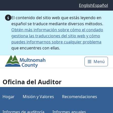
Saltar al contenido principal
English
Español
El contenido del sitio web que estás leyendo en
español se traduce mediante diversos métodos.
Obtén más información sobre cómo el condado
gestiona las traducciones del sitio web y cómo
puedes informarnos sobre cualquier problema
que encuentres con ellas.
Menú
Main 
Oficina del Auditor
Hogar
Misión y Valores
Recomendaciones
Informes de auditoría
Informes anuales