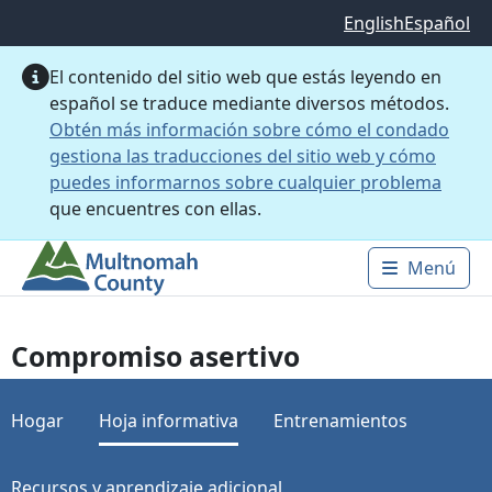
Saltar al contenido principal
English
Español
El contenido del sitio web que estás leyendo en
español se traduce mediante diversos métodos.
Obtén más información sobre cómo el condado
gestiona las traducciones del sitio web y cómo
puedes informarnos sobre cualquier problema
que encuentres con ellas.
Menú
Main 
Compromiso asertivo
Hogar
Hoja informativa
Entrenamientos
Recursos y aprendizaje adicional