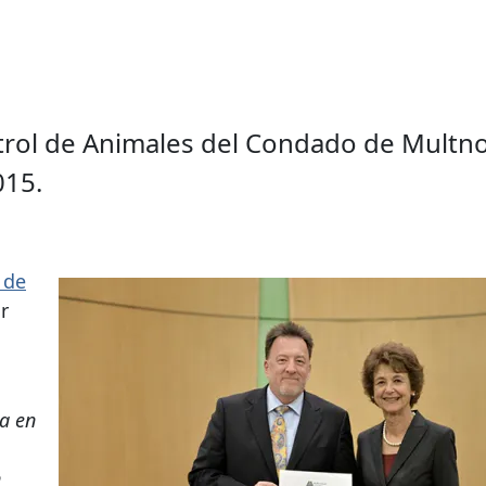
ontrol de Animales del Condado de Mult
015.
 de
r
a en
n