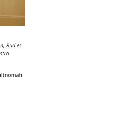
ón, Bud es
stro
Multnomah