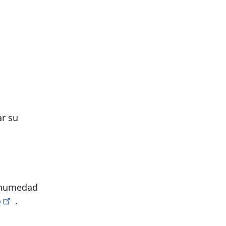
ar su
e humedad
o
.