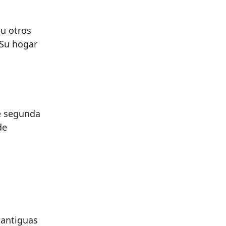
 u otros
 Su hogar
e segunda
de
 antiguas