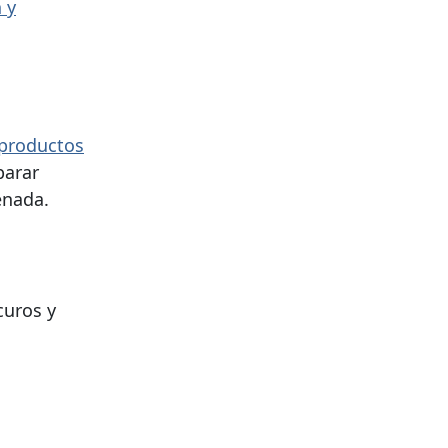
 y
productos
parar
enada.
curos y