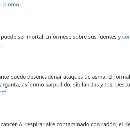
al plomo
.
 y puede ser mortal. Infórmese sobre sus fuentes y
có
.
trante puede desencadenar ataques de asma. El forma
 garganta, así como sarpullido, sibilancias y tos. Desc
r
.
cáncer. Al respirar aire contaminado con radón, el r