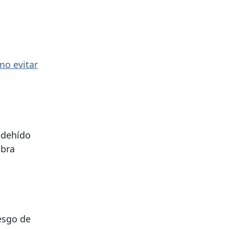
mo evitar
ldehído
ubra
iesgo de