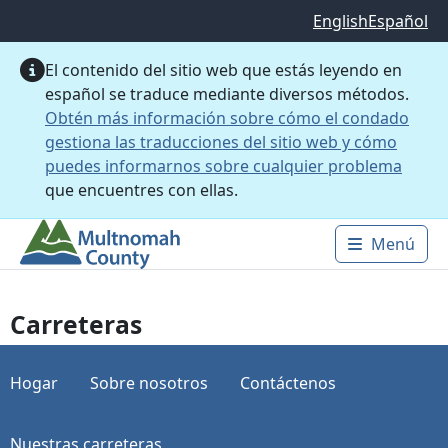
Saltar al contenido principal
English
Español
El contenido del sitio web que estás leyendo en
español se traduce mediante diversos métodos.
Obtén más información sobre cómo el condado
gestiona las traducciones del sitio web y cómo
puedes informarnos sobre cualquier problema
que encuentres con ellas.
Menú
Main 
Carreteras
Hogar
Sobre nosotros
Contáctenos
Nuestras carreteras