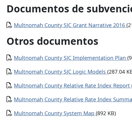
Documentos de subvenci
Documento
Multnomah County SJC Grant Narrative 2016
(2
Otros documentos
Documento
Multnomah County SJC Implementation Plan
(
Documento
Multnomah County SJC Logic Models
(287.04 K
Documento
Multnomah County Relative Rate Index Report
Documento
Multnomah County Relative Rate Index Summ
Documento
Multnomah County System Map
(892 KB)