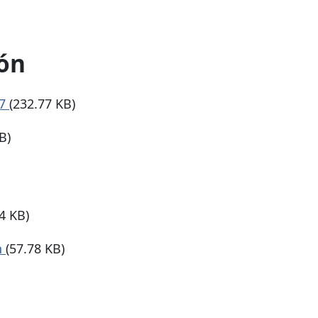
ón
17
(232.77 KB)
B)
4 KB)
n
(57.78 KB)