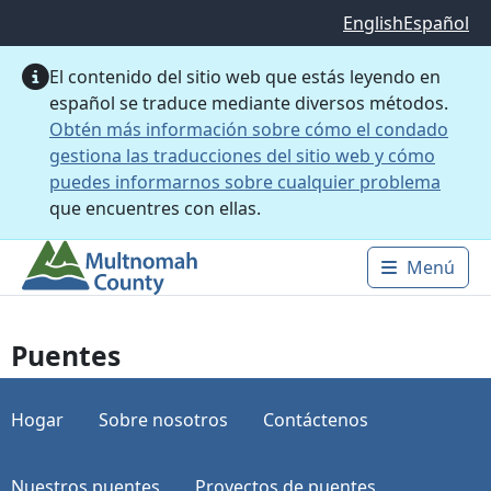
Saltar al contenido principal
English
Español
El contenido del sitio web que estás leyendo en
español se traduce mediante diversos métodos.
Obtén más información sobre cómo el condado
gestiona las traducciones del sitio web y cómo
puedes informarnos sobre cualquier problema
que encuentres con ellas.
Menú
Main 
Puentes
Hogar
Sobre nosotros
Contáctenos
Nuestros puentes
Proyectos de puentes